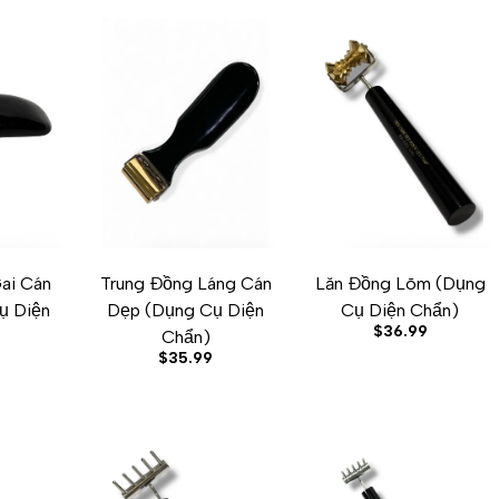
ai Cán
Trung Đồng Láng Cán
Lăn Đồng Lõm (Dụng
ST
OMPARE
UICK VIEW
ADD TO CART
ADD TO WISHLIST
ADD TO COMPARE
QUICK VIEW
ADD TO CART
ADD TO WISHLIST
ADD TO COMPARE
QUICK VIE
ụ Diện
Dẹp (Dụng Cụ Diện
Cụ Diện Chẩn)
Sale
$36.99
Chẩn)
price
Sale
$35.99
price