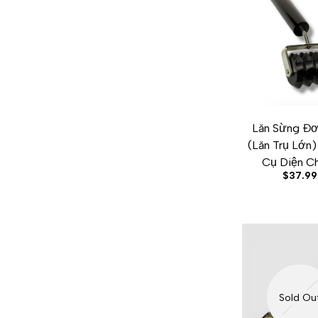
Lăn Sừng Đơ
ADD TO CART
ADD TO WISHLI
ADD TO C
Q
(Lăn Trụ Lớn
Cụ Diện C
Sale
$37.99
price
Sold Ou