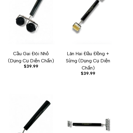
Cầu Gai Đôi Nhỏ
Lăn Hai Đầu Đồng +
W
ADD TO CART
ADD TO WISHLIST
ADD TO COMPARE
QUICK VIEW
ADD TO CART
ADD TO WISHLIST
ADD TO COMPARE
QUICK VIEW
(Dụng Cụ Diện Chẩn)
Sừng (Dụng Cụ Diện
Sale
$39.99
Chẩn)
price
Sale
$39.99
price