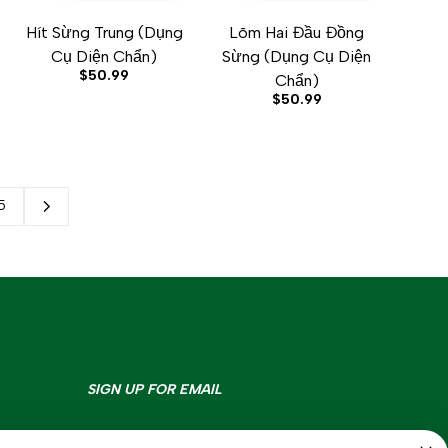
Hít Sừng Trung (Dụng
Lõm Hai Đầu Đồng
W
ADD TO CART
ADD TO WISHLIST
ADD TO COMPARE
QUICK VIEW
ADD TO CART
ADD TO WISHLIST
ADD TO COMPARE
QUICK VIEW
Cụ Diện Chẩn)
Sừng (Dụng Cụ Diện
Sale
$50.99
Chẩn)
price
Sale
$50.99
price
5
SIGN UP FOR EMAIL