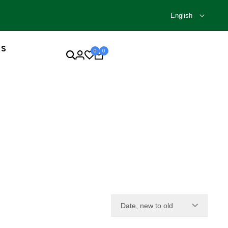
English
SS
0
0
Date, new to old