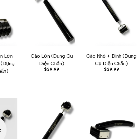
n Lớn
Cào Lớn (Dụng Cụ
Cào Nhỏ + Đinh (Dụng
ST
OMPARE
UICK VIEW
ADD TO CART
ADD TO WISHLIST
ADD TO COMPARE
QUICK VIEW
ADD TO CART
ADD TO WISHLIST
ADD TO COMPARE
QUICK VIE
) (Dụng
Diện Chẩn)
Cụ Diện Chẩn)
Sale
$39.99
Sale
$39.99
hẩn)
price
price
t