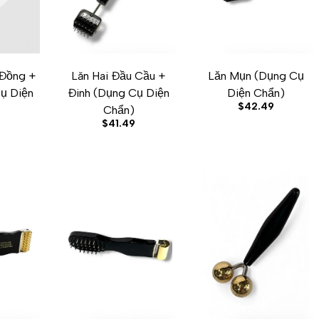
 Đồng +
Lăn Hai Đầu Cầu +
Lăn Mụn (Dụng Cụ
ADD TO CART
ADD TO WISHLIST
ADD TO COMPARE
QUICK VIEW
ADD TO CART
ADD TO WISHLIST
ADD TO COMPARE
QUICK VIE
ụ Diện
Đinh (Dụng Cụ Diện
Diện Chẩn)
Sale
$42.49
Chẩn)
price
Sale
$41.49
price