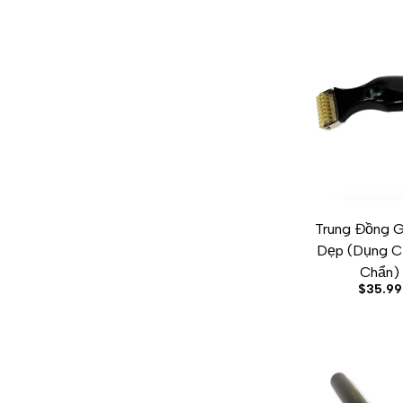
Trung Đồng G
ADD TO CART
ADD TO WISHLI
ADD TO C
Q
Dẹp (Dụng C
Chẩn)
Sale
$35.99
price