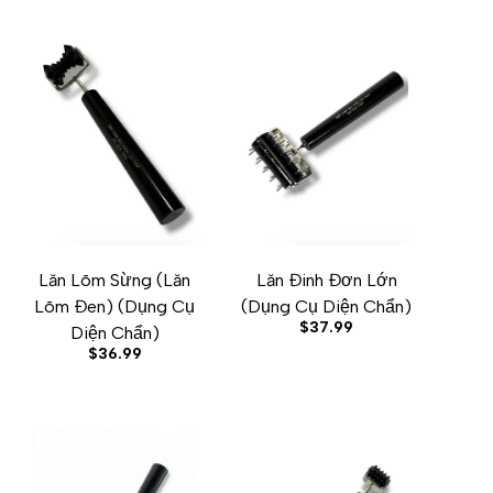
Lăn Lõm Sừng (Lăn
Lăn Đinh Đơn Lớn
W
ADD TO CART
ADD TO WISHLIST
ADD TO COMPARE
QUICK VIEW
ADD TO CART
ADD TO WISHLIST
ADD TO COMPARE
QUICK VIEW
Lõm Đen) (Dụng Cụ
(Dụng Cụ Diện Chẩn)
Sale
$37.99
Diện Chẩn)
price
Sale
$36.99
price