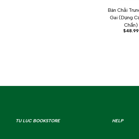
Bàn Chải Trun
ADD TO CART
ADD TO WISHLI
ADD TO C
Q
Gai (Dụng C
Chẩn)
Sale
$48.99
price
TU LUC BOOKSTORE
HELP