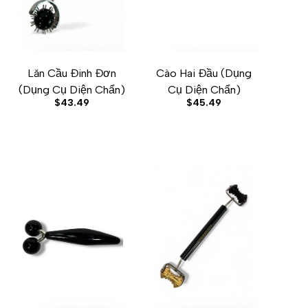
Lăn Cầu Đinh Đơn
Cào Hai Đầu (Dụng
W
ADD TO CART
ADD TO WISHLIST
ADD TO COMPARE
QUICK VIEW
ADD TO CART
ADD TO WISHLIST
ADD TO COMPARE
QUICK VIEW
(Dụng Cụ Diện Chẩn)
Cụ Diện Chẩn)
Sale
$43.49
Sale
$45.49
price
price