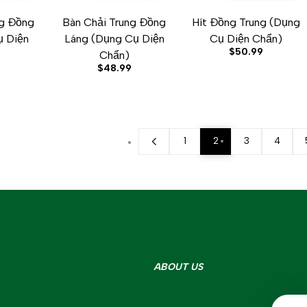
g Đồng
Bàn Chải Trung Đồng
Hít Đồng Trung (Dụng
ST
OMPARE
UICK VIEW
ADD TO CART
ADD TO WISHLIST
ADD TO COMPARE
QUICK VIEW
ADD TO CART
ADD TO WISHLIST
ADD TO COMPARE
QUICK VIE
ụ Diện
Láng (Dụng Cụ Diện
Cụ Diện Chẩn)
Sale
$50.99
Chẩn)
price
Sale
$48.99
price
1
2
3
4
ABOUT US