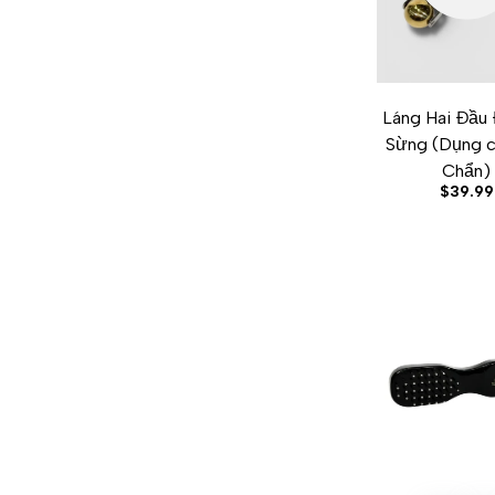
Láng Hai Đầu
Sừng (Dụng c
Chẩn)
Sale
$39.99
price