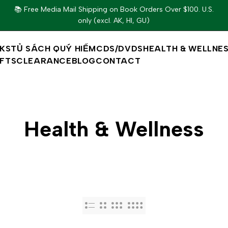
📚 Free Media Mail Shipping on Book Orders Over $100. U.S.
only (excl. AK, HI, GU)
KS
TỦ SÁCH QUÝ HIẾM
CDS/DVDS
HEALTH & WELLNE
IFTS
CLEARANCE
BLOG
CONTACT
Health & Wellness